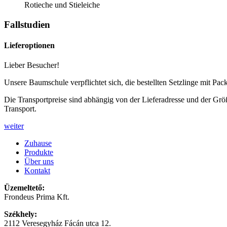
Rotieche und Stieleiche
Fallstudien
Lieferoptionen
Lieber Besucher!
Unsere Baumschule verpflichtet sich, die bestellten Setzlinge mit Pack
Die Transportpreise sind abhängig von der Lieferadresse und der Grö
Transport.
weiter
Zuhause
Produkte
Über uns
Kontakt
Üzemeltető:
Frondeus Prima Kft.
Székhely:
2112 Veresegyház Fácán utca 12.