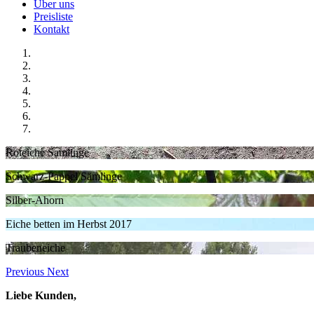
Über uns
Preisliste
Kontakt
Roteiche Samlinge
Schwarz-Pappel Sämlinge
Silber-Ahorn
Eiche betten im Herbst 2017
Traubeneiche
Previous
Next
Liebe Kunden,