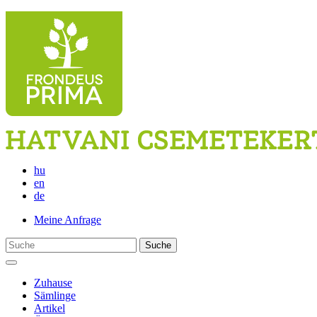
hu
en
de
Meine Anfrage
Suche
Zuhause
Sämlinge
Artikel