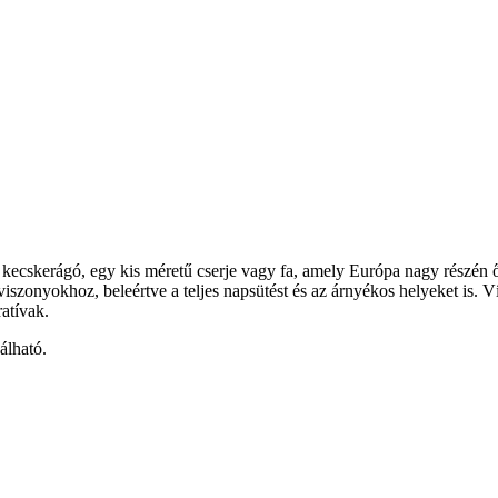
skerágó, egy kis méretű cserje vagy fa, amely Európa nagy részén ősho
szonyokhoz, beleértve a teljes napsütést és az árnyékos helyeket is. V
atívak.
álható.