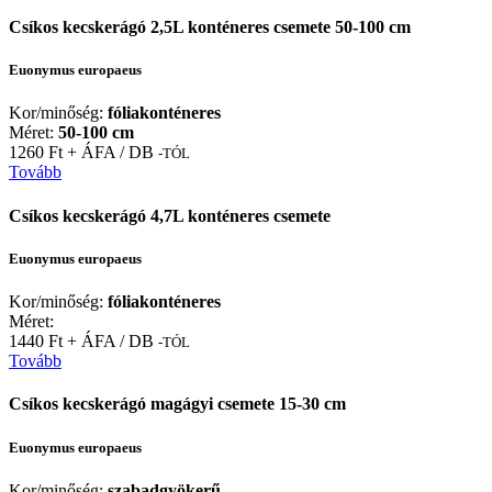
Csíkos kecskerágó 2,5L konténeres csemete 50-100 cm
Euonymus europaeus
Kor/minőség:
fóliakonténeres
Méret:
50-100 cm
1260 Ft + ÁFA / DB
-TÓL
Tovább
Csíkos kecskerágó 4,7L konténeres csemete
Euonymus europaeus
Kor/minőség:
fóliakonténeres
Méret:
1440 Ft + ÁFA / DB
-TÓL
Tovább
Csíkos kecskerágó magágyi csemete 15-30 cm
Euonymus europaeus
Kor/minőség:
szabadgyökerű