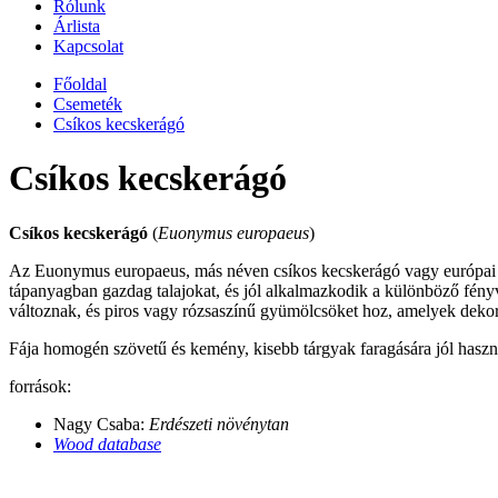
Rólunk
Árlista
Kapcsolat
Főoldal
Csemeték
Csíkos kecskerágó
Csíkos kecskerágó
Csíkos kecskerágó
(
Euonymus europaeus
)
Az Euonymus europaeus, más néven csíkos kecskerágó vagy európai kec
tápanyagban gazdag talajokat, és jól alkalmazkodik a különböző fényvi
változnak, és piros vagy rózsaszínű gyümölcsöket hoz, amelyek dekor
Fája homogén szövetű és kemény, kisebb tárgyak faragására jól haszn
források:
Nagy Csaba:
Erdészeti növénytan
Wood database