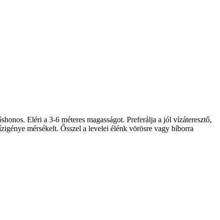
nos. Eléri a 3-6 méteres magasságot. Preferálja a jól vízáteresztő,
ízigénye mérsékelt. Ősszel a levelei élénk vörösre vagy bíborra