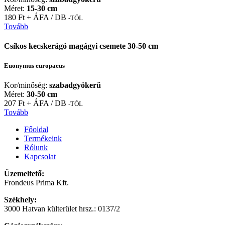
Méret:
15-30 cm
180 Ft + ÁFA / DB
-TÓL
Tovább
Csíkos kecskerágó magágyi csemete 30-50 cm
Euonymus europaeus
Kor/minőség:
szabadgyökerű
Méret:
30-50 cm
207 Ft + ÁFA / DB
-TÓL
Tovább
Főoldal
Termékeink
Rólunk
Kapcsolat
Üzemeltető:
Frondeus Prima Kft.
Székhely:
3000 Hatvan külterület hrsz.: 0137/2