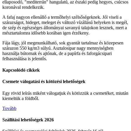
ellaposodó, "mediterrán" hangulatú, az északi pedig hegyes, csúcsos
koronával rendelkezik.
A fafaj nagyon ellenálló a termőhelyi szélsőségeknek. Jól viseli a
szárazságot, hideget, meleget és változó vízállású helyeken is megél,
de szép és egészséges állományai savanyú talajokon lesznek, mert a
mésztartalomra idősebb korában igen érzékeny.
Fája lágy, jól megmunkálható, sok gyantát tartalmaz és közepesen
szárazon 550 kg/m3 súlyú. Asztalosipar nagy mennyiségben
használja bútornak és ajtónak, de a papírfa és faforgácsipari
felhasználása is jelentős.
Kapcsolódó cikkek
Csemete válogatási és kötözési lehetőségek
Egy rövid leírás miként válogatjuk és kötözzük a csemetéket, miután
kiemeltük a földből.
Tovább
Szállítási lehetőségek 2026