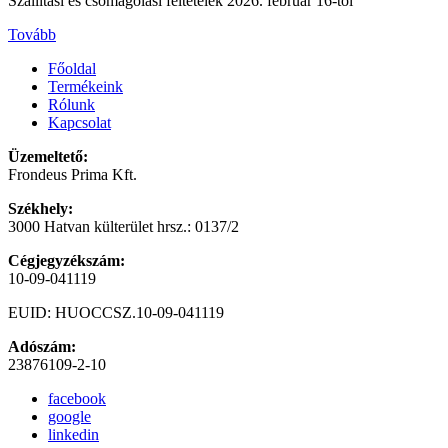
Szállítási és csomagolási feltételek 2026. február 16-tól
Tovább
Főoldal
Termékeink
Rólunk
Kapcsolat
Üzemeltető:
Frondeus Prima Kft.
Székhely:
3000 Hatvan külterület hrsz.: 0137/2
Cégjegyzékszám:
10-09-041119
EUID: HUOCCSZ.10-09-041119
Adószám:
23876109-2-10
facebook
google
linkedin