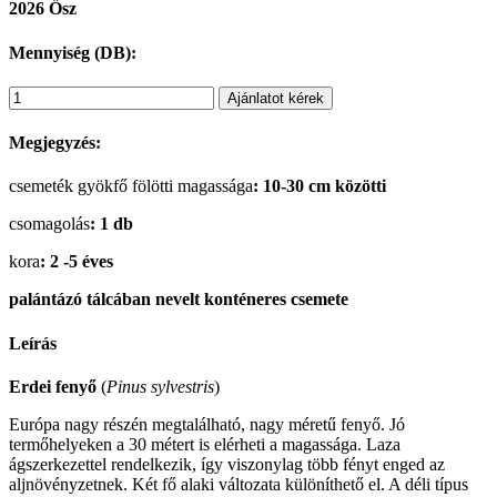
2026 Ősz
Mennyiség (DB):
Ajánlatot kérek
Megjegyzés:
csemeték gyökfő fölötti magassága
: 10-30 cm közötti
csomagolás
: 1 db
kora
: 2 -5 éves
palántázó tálcában nevelt konténeres csemete
Leírás
Erdei fenyő
(
Pinus sylvestris
)
Európa nagy részén megtalálható, nagy méretű fenyő. Jó
termőhelyeken a 30 métert is elérheti a magassága. Laza
ágszerkezettel rendelkezik, így viszonylag több fényt enged az
aljnövényzetnek. Két fő alaki változata különíthető el. A déli típus