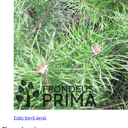
Erdei fenyő ágyás