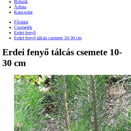
Rólunk
Árlista
Kapcsolat
Főoldal
Csemeték
Erdei fenyő
Erdei fenyő tálcás csemete 10-30 cm
Erdei fenyő tálcás csemete 10-
30 cm