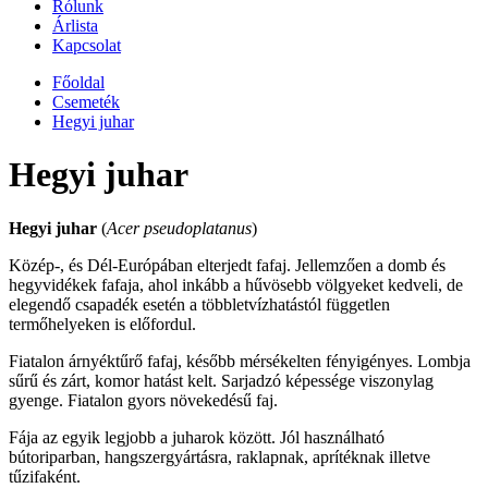
Rólunk
Árlista
Kapcsolat
Főoldal
Csemeték
Hegyi juhar
Hegyi juhar
Hegyi juhar
(
Acer pseudoplatanus
)
Közép-, és Dél-Európában elterjedt fafaj. Jellemzően a domb és
hegyvidékek fafaja, ahol inkább a hűvösebb völgyeket kedveli, de
elegendő csapadék esetén a többletvízhatástól független
termőhelyeken is előfordul.
Fiatalon árnyéktűrő fafaj, később mérsékelten fényigényes. Lombja
sűrű és zárt, komor hatást kelt. Sarjadzó képessége viszonylag
gyenge. Fiatalon gyors növekedésű faj.
Fája az egyik legjobb a juharok között. Jól használható
bútoriparban, hangszergyártásra, raklapnak, aprítéknak illetve
tűzifaként.