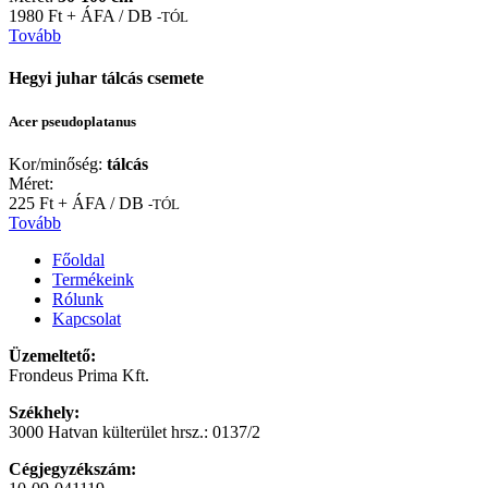
1980 Ft + ÁFA / DB
-TÓL
Tovább
Hegyi juhar tálcás csemete
Acer pseudoplatanus
Kor/minőség:
tálcás
Méret:
225 Ft + ÁFA / DB
-TÓL
Tovább
Főoldal
Termékeink
Rólunk
Kapcsolat
Üzemeltető:
Frondeus Prima Kft.
Székhely:
3000 Hatvan külterület hrsz.: 0137/2
Cégjegyzékszám: