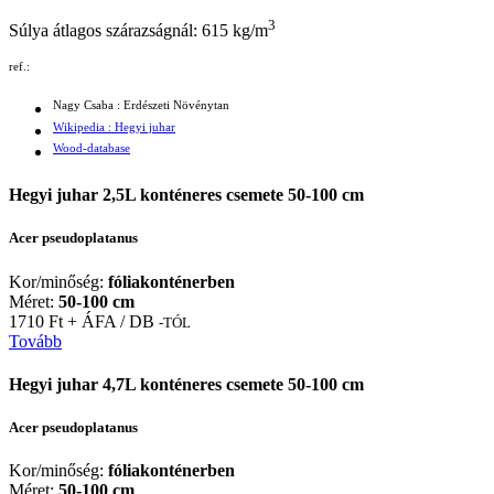
3
Súlya átlagos szárazságnál:
615 kg/m
ref.:
Nagy Csaba : Erdészeti Növénytan
Wikipedia : Hegyi juhar
Wood-database
Hegyi juhar 2,5L konténeres csemete 50-100 cm
Acer pseudoplatanus
Kor/minőség:
fóliakonténerben
Méret:
50-100 cm
1710 Ft + ÁFA / DB
-TÓL
Tovább
Hegyi juhar 4,7L konténeres csemete 50-100 cm
Acer pseudoplatanus
Kor/minőség:
fóliakonténerben
Méret:
50-100 cm