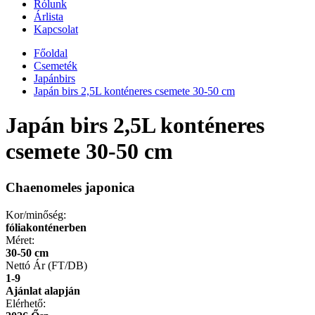
Rólunk
Árlista
Kapcsolat
Főoldal
Csemeték
Japánbirs
Japán birs 2,5L konténeres csemete 30-50 cm
Japán birs 2,5L konténeres
csemete 30-50 cm
Chaenomeles japonica
Kor/minőség:
fóliakonténerben
Méret:
30-50 cm
Nettó Ár (FT/DB)
1-9
Ajánlat alapján
Elérhető: