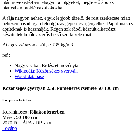
után növekedésben lehagyni a tölgyeket, megfelelő ápolás
hiányában problémákat okozhat.
A fája nagyon nehéz, egyik legjobb tüzelő, de rost szerkezete miatt
nehezen hasad így a feldolgozás gépesítést igényelhet. Papírfának és
aprítéknak is használják. Régen sok fából készült alkatrészt
készítettek belőle az erős belső szerkezete miatt.
Átlagos szárazon a súlya: 735 kg/m3
ref.:
Nagy Csaba : Erdészeti növénytan
Wikipedia: Közönséges gyertyán
Wood-database
Közönséges gyertyán 2,5L konténeres csemete 50-100 cm
Carpinus betulus
Kor/minőség:
fóliakonténerben
Méret:
50-100 cm
2070 Ft + ÁFA / DB
-TÓL
Tovább