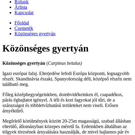
Rólunk
Árlista
Kapcsolat
Főoldal
Csemeték
Közönséges gyertyán
Közönséges gyertyán
Közönséges gyertyán
(
Carpinus betulus)
Igazi európai fafaj. Elterjedése lefedi Európa központi, legnagyobb
részét. Skandinávia északi, Spanyolország déli, középső részén nem
található meg.
Főleg középhegységeinkben, dombvidékeinken él, csapadékos,
párás éghajlatot igényel. A téli és kori fagyokat jól tűri, de a
szárazságot és többletvízhatású területeket nem viseli. Erősen
árnyéktűrő.
Megfelelő körülmények között 20-25m magasságú, szabad állásban
elterülő, állományban közepes méretű fa. Erdeinkben általában az
tölgyek törzsének árnyalására használják, de mivel hajlamos pár év