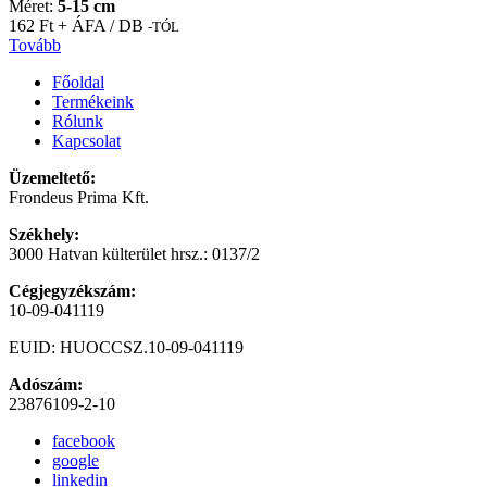
Méret:
5-15 cm
162 Ft + ÁFA / DB
-TÓL
Tovább
Főoldal
Termékeink
Rólunk
Kapcsolat
Üzemeltető:
Frondeus Prima Kft.
Székhely:
3000 Hatvan külterület hrsz.: 0137/2
Cégjegyzékszám:
10-09-041119
EUID: HUOCCSZ.10-09-041119
Adószám:
23876109-2-10
facebook
google
linkedin