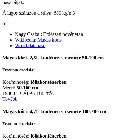
használják.
Átlagos szárazon a súlya: 680 kg/m3
ref.:
Nagy Csaba : Erdészeti növénytan
Wikipedia: Magas kőris
Wood-database
Magas kőris 2,5L konténeres csemete 50-100 cm
Fraxinus excelsior
Kor/minőség:
fóliakonténerben
Méret:
50-100 cm
1980 Ft + ÁFA / DB
-TÓL
Tovább
Magas kőris 4,7L konténeres csemete 100-200 cm
Fraxinus excelsior
Kor/minőség:
fóliakonténerben