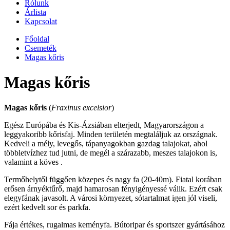
Rólunk
Árlista
Kapcsolat
Főoldal
Csemeték
Magas kőris
Magas kőris
Magas kőris
(
Fraxinus excelsior
)
Egész Európába és Kis-Ázsiában elterjedt, Magyarországon a
leggyakoribb kőrisfaj. Minden területén megtaláljuk az országnak.
Kedveli a mély, levegős, tápanyagokban gazdag talajokat, ahol
többletvízhez tud jutni, de megél a szárazabb, meszes talajokon is,
valamint a köves .
Termőhelytől függően közepes és nagy fa (20-40m). Fiatal korában
erősen árnyéktűrő, majd hamarosan fényigényessé válik. Ezért csak
elegyfának javasolt. A városi környezet, sótartalmat igen jól viseli,
ezért kedvelt sor és parkfa.
Fája értékes, rugalmas keményfa. Bútoripar és sportszer gyártásához