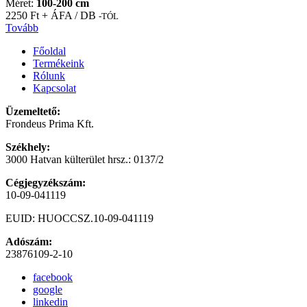
Méret:
100-200 cm
2250 Ft + ÁFA / DB
-TÓL
Tovább
Főoldal
Termékeink
Rólunk
Kapcsolat
Üzemeltető:
Frondeus Prima Kft.
Székhely:
3000 Hatvan külterület hrsz.: 0137/2
Cégjegyzékszám:
10-09-041119
EUID: HUOCCSZ.10-09-041119
Adószám:
23876109-2-10
facebook
google
linkedin