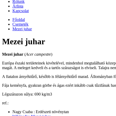
Rólunk
Árlista
Kapcsolat
Főoldal
Csemeték
Mezei juhar
Mezei juhar
Mezei juhar
(
Acer campestre
)
Európa északi területeinek kivételével, mindenhol megtalálható közepe
magát. A meleget kedveli és a tartós szárazságot is elviseli. Talajra n
A fiatalon árnyéktűrő, később is félárnyéktűrő marad. Állományban fő
Fája keményfa, gyakran görbe és ágas ezért inkább csak tűzifának ha
Légszárazon súlya: 690 kg/m3
ref.:
Nagy Csaba : Erdészeti növénytan