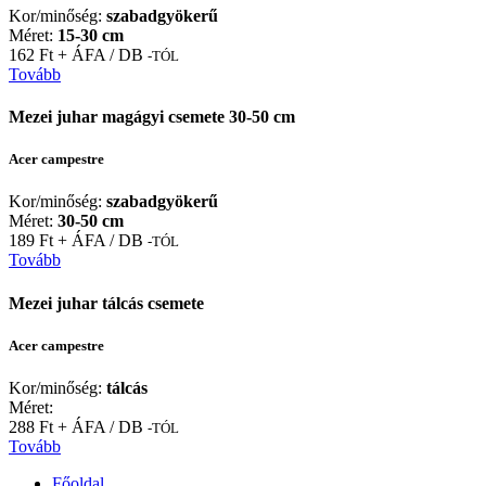
Kor/minőség:
szabadgyökerű
Méret:
15-30 cm
162 Ft + ÁFA / DB
-TÓL
Tovább
Mezei juhar magágyi csemete 30-50 cm
Acer campestre
Kor/minőség:
szabadgyökerű
Méret:
30-50 cm
189 Ft + ÁFA / DB
-TÓL
Tovább
Mezei juhar tálcás csemete
Acer campestre
Kor/minőség:
tálcás
Méret:
288 Ft + ÁFA / DB
-TÓL
Tovább
Főoldal