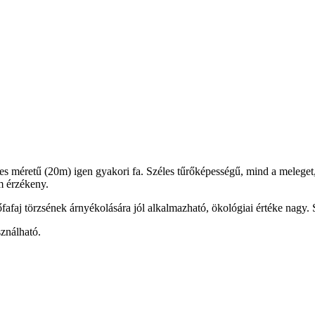
s méretű (20m) igen gyakori fa. Széles tűrőképességű, mind a meleget, m
em érzékeny.
fafaj törzsének árnyékolására jól alkalmazható, ökológiai értéke nagy.
sználható.