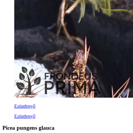
Ezüstfenyő
Ezüstfenyő
Picea pungens glauca