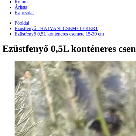
Rólunk
Árlista
Kapcsolat
Főoldal
Ezüstfenyő - HATVANI CSEMETEKERT
Ezüstfenyő 0,5L konténeres csemete 15-30 cm
Ezüstfenyő 0,5L konténeres cse