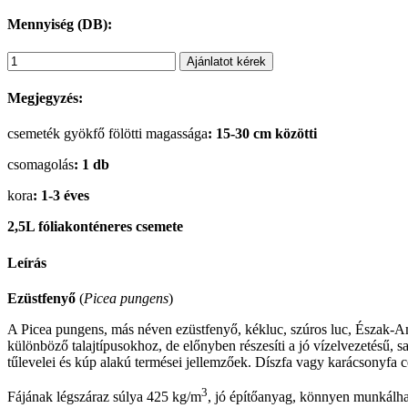
Mennyiség (DB):
Ajánlatot kérek
Megjegyzés:
csemeték gyökfő fölötti magassága
: 15-30 cm közötti
csomagolás
: 1 db
kora
: 1-3 éves
2,5L fóliakonténeres csemete
Leírás
Ezüstfenyő
(
Picea pungens
)
A Picea pungens, más néven ezüstfenyő, kékluc, szúros luc, Észak-Ame
különböző talajtípusokhoz, de előnyben részesíti a jó vízelvezetésű, s
tűlevelei és kúp alakú termései jellemzőek. Díszfa vagy karácsonyfa c
3
Fájának légszáraz súlya 425 kg/m
, jó építőanyag, könnyen munkálha