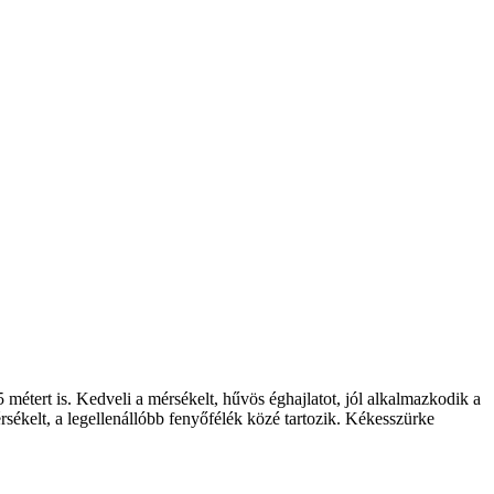
métert is. Kedveli a mérsékelt, hűvös éghajlatot, jól alkalmazkodik a
érsékelt, a legellenállóbb fenyőfélék közé tartozik. Kékesszürke