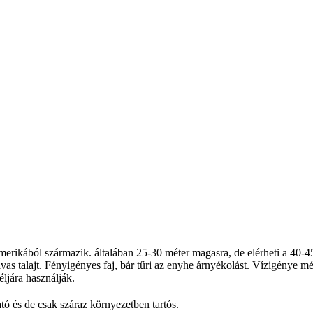
rikából származik. általában 25-30 méter magasra, de elérheti a 40-45 
avas talajt. Fényigényes faj, bár tűri az enyhe árnyékolást. Vízigénye m
éljára használják.
tó és de csak száraz környezetben tartós.